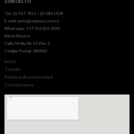
CONTACTO
Tel: (5) 317-7811 / (5) 386 1928
E-mail:
print@calamus.com.co
Whatsapp:
+57 316 822 9695
Barrio Boston
Calle 54 No.46-53 Piso 1.
Código Postal: 080002
Inicio
Tienda
Política de privacidad
Contáctanos