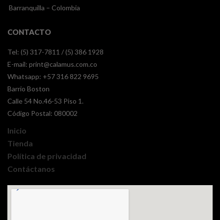
Barranquilla – Colombia
CONTACTO
Tel: (5) 317-7811 / (5) 386 1928
E-mail:
print@calamus.com.co
Whatsapp:
+57 316 822 9695
Barrio Boston
Calle 54 No.46-53 Piso 1.
Código Postal: 080002
Inicio
Tienda
Política de privacidad
Contáctanos