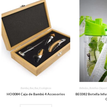
Bambú
,
Bar
,
Bar
,
Ecológicos
Bebidas
,
Botellas Deport
HO0084 Caja de Bambú 4 Accesorios
BE0382 Botella Infus