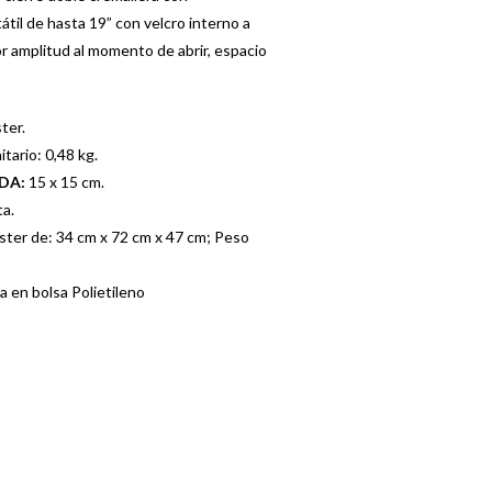
til de hasta 19” con velcro interno a
or amplitud al momento de abrir, espacio
ter.
tario: 0,48 kg.
ADA:
15 x 15 cm.
a.
ster de: 34 cm x 72 cm x 47 cm; Peso
a en bolsa Polietileno