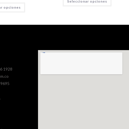
Seleccionar opciones
ar opciones
386 1928
om.co
 9695
.