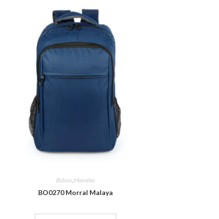
Bolsos
,
Morrales
BO0270 Morral Malaya