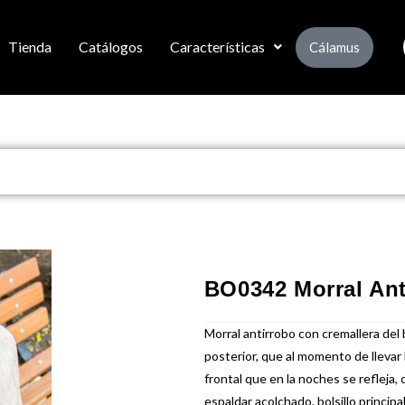
Tienda
Catálogos
Características
Cálamus
BO0342 Morral An
Morral antirrobo con cremallera del b
posterior, que al momento de llevar h
frontal que en la noches se refleja,
espaldar acolchado, bolsillo principa