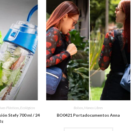
ivas Plásticas
,
Ecológicos
Bolsos
,
Manos Libres
ión Stefy 700 ml / 24
BO0421 Portadocumentos Anna
Oz