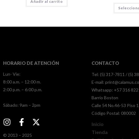
Añadir al carrito
Seleccion
HORARIO DE ATENCIÓN
CONTACTO
Lun- Vie:
Tel: (5) 317-7811 / (5) 
8:00 a.m. – 12:00 m.
E-mail:
print@calamus.c
2:00 p.m. – 6:00 p.m.
Whatsapp:
+57 316 822
Barrio Boston
​​Sábado: 9am – 2pm
Calle 54 No.46-53 Piso 1
Código Postal: 080002
Inicio
Tienda
© 2013 – 2025