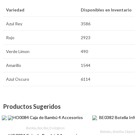
Variedad
Disponibles en Inventario
Azul Rey
3586
Rojo
2923
Verde Limon
490
Amarillo
1544
Azul Oscuro
6114
Productos Sugeridos
Bambú
,
Bar
,
Bar
,
Ecológicos
Bebidas
,
Botellas Deport