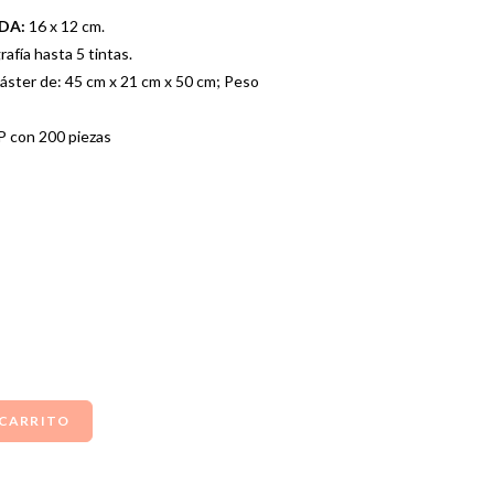
ADA:
16 x 12 cm.
afía hasta 5 tintas.
áster de: 45 cm x 21 cm x 50 cm; Peso
 con 200 piezas
 CARRITO