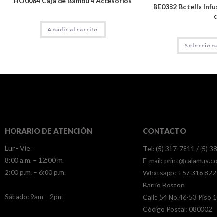
HO0084 Caja de Bambú 4 Accesorios
BE0382 Botella Infus
Añadir al carrito
Seleccion
HORARIO DE ATENCIÓN
CONTACTO
Lun- Vie:
Tel: (5) 317-7811 / (5) 
8:00 a.m. – 12:00 m.
E-mail:
print@calamus.c
2:00 p.m. – 6:00 p.m.
Whatsapp:
+57 316 822
Barrio Boston
​​Sábado: 9am – 2pm
Calle 54 No.46-53 Piso 1
Código Postal: 080002