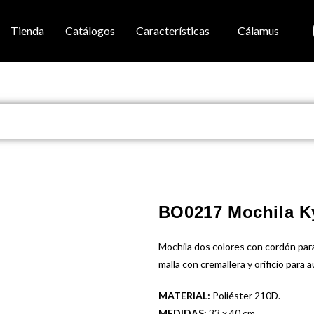
Tienda
Catálogos
Características
Cálamus
BO0217 Mochila K
Mochila dos colores con cordón para 
malla con cremallera y orificio para 
MATERIAL:
Poliéster 210D.
MEDIDAS:
33 x 40 cm.