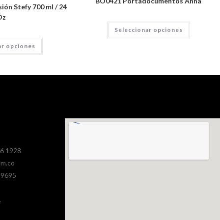
BO0421 Portadocumentos Anna
ión Stefy 700 ml / 24
Oz
Seleccionar opciones
ar opciones
386 1928
om.co
 9695
.