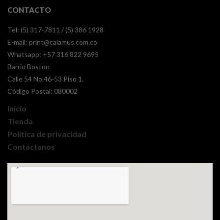
CONTACTO
Tel: (5) 317-7811 / (5) 386 1928
E-mail:
print@calamus.com.co
Whatsapp:
+57 316 822 9695
Barrio Boston
Calle 54 No.46-53 Piso 1.
Código Postal: 080002
Inicio
Tienda
Política de privacidad
Contáctanos