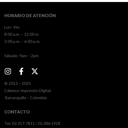
HORARIO DE ATENCIÓN
Lun- Vie:
8:00 a.m. – 12:00 m.
2:00 p.m. – 6:00 p.m.
​​Sábado: 9am – 2pm
© 2013 – 2025
Cálamus Impresión Digital.
Barranquilla – Colombia
CONTACTO
Tel: (5) 317-7811 / (5) 386 1928