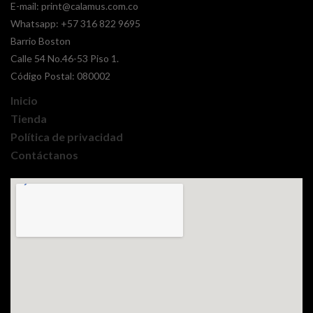
E-mail:
print@calamus.com.co
Whatsapp:
+57 316 822 9695
Barrio Boston
Calle 54 No.46-53 Piso 1.
Código Postal: 080002
Inicio
Tienda
Política de privacidad
Contáctanos