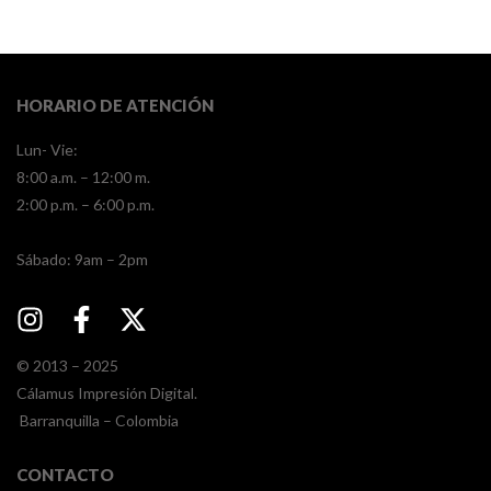
HORARIO DE ATENCIÓN
Lun- Vie:
8:00 a.m. – 12:00 m.
2:00 p.m. – 6:00 p.m.
​​Sábado: 9am – 2pm
© 2013 – 2025
Cálamus Impresión Digital.
Barranquilla – Colombia
CONTACTO