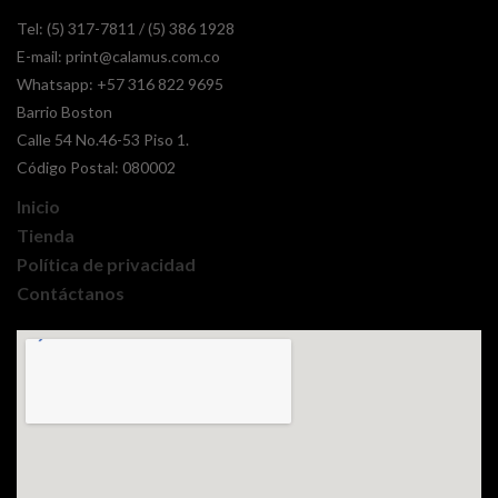
Tel: (5) 317-7811 / (5) 386 1928
E-mail:
print@calamus.com.co
Whatsapp:
+57 316 822 9695
Barrio Boston
Calle 54 No.46-53 Piso 1.
Código Postal: 080002
Inicio
Tienda
Política de privacidad
Contáctanos