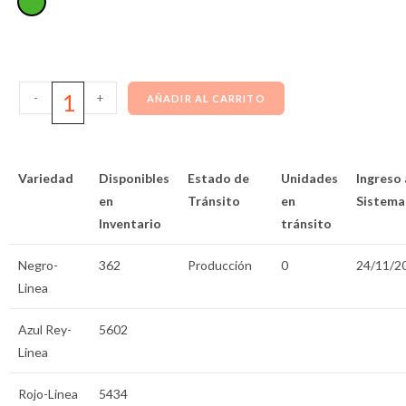
-
+
AÑADIR AL CARRITO
Variedad
Disponibles
Estado de
Unidades
Ingreso 
en
Tránsito
en
Sistema
Inventario
tránsito
Negro-
362
Producción
0
24/11/2
Linea
Azul Rey-
5602
Linea
Rojo-Linea
5434