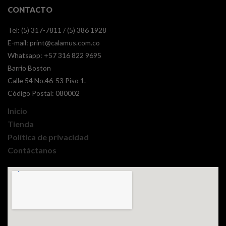
CONTACTO
Tel: (5) 317-7811 / (5) 386 1928
E-mail:
print@calamus.com.co
Whatsapp:
+57 316 822 9695
Barrio Boston
Calle 54 No.46-53 Piso 1.
Código Postal: 080002
Inicio
Tienda
Política de privacidad
Contáctanos