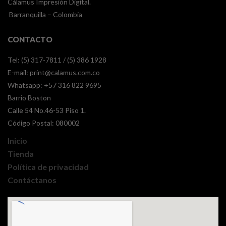
Cálamus Impresión Digital.
Barranquilla – Colombia
CONTACTO
Tel: (5) 317-7811 / (5) 386 1928
E-mail:
print@calamus.com.co
Whatsapp:
+57 316 822 9695
Barrio Boston
Calle 54 No.46-53 Piso 1.
Código Postal: 080002
Inicio
Tienda
Política de privacidad
Contáctanos