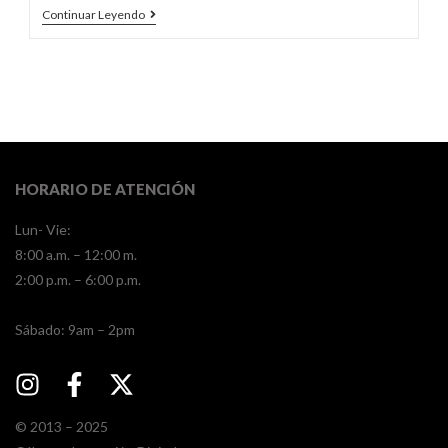
Continuar Leyendo
HORARIO DE ATENCIÓN
Lun- Vie:
8:00 a.m. – 12:00 m.
2:00 p.m. – 6:00 p.m.
​​Sábado: 9am – 2pm
© 2013 – 2025