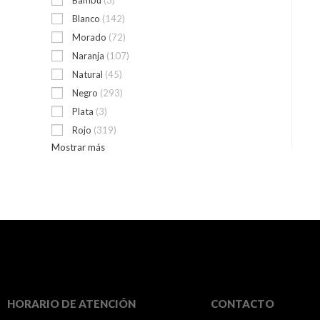
Blanco
(142)
Morado
(72)
Naranja
(107)
Natural
(45)
Negro
(293)
Plata
(3)
Rojo
(319)
Mostrar más
HORARIO DE ATENCIÓN
CONTACTO