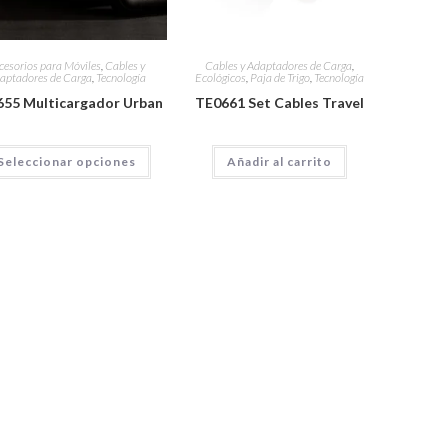
cesorios para Móviles
,
Cables y
Cables y Adaptadores de Carga
,
aptadores de Carga
,
Tecnología
Ecológicos
,
Paja de Trigo
,
Tecnología
55 Multicargador Urban
TE0661 Set Cables Travel
Seleccionar opciones
Añadir al carrito