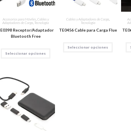
Accesorios para Móviles
,
Cables y
Cables y Adaptadores de Carga
,
Ac
Adaptadores de Carga
,
Tecnología
Tecnología
Ad
E0398 Receptor/Adaptador
TE0456 Cable para Carga Flue
TE06
Bluetooth Free
Seleccionar opciones
Seleccionar opciones