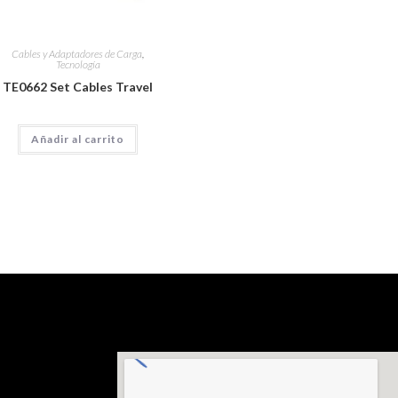
Cables y Adaptadores de Carga
,
Tecnología
TE0662 Set Cables Travel
Añadir al carrito