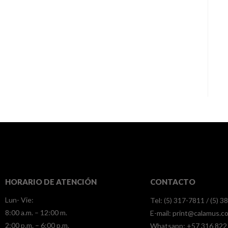
HORARIO DE ATENCIÓN
CONTACTO
Lun- Vie:
Tel: (5) 317-7811 / (5) 
8:00 a.m. – 12:00 m.
E-mail:
print@calamus.c
2:00 p.m. – 6:00 p.m.
Whatsapp:
+57 316 822