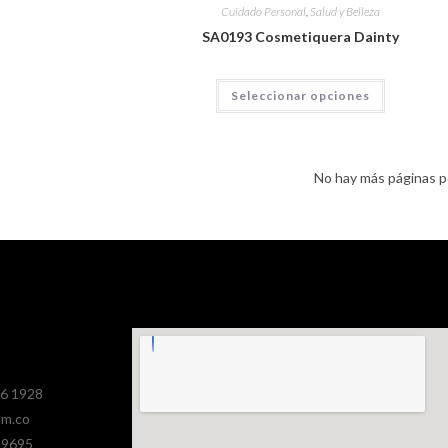
Cuidado Personal
,
Salud y Belleza
SA0193 Cosmetiquera Dainty
Seleccionar opciones
No hay más páginas p
386 1928
om.co
 9695