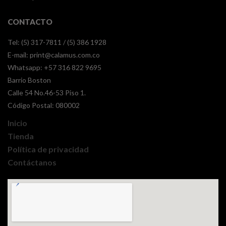
CONTACTO
Tel: (5) 317-7811 / (5) 386 1928
E-mail:
print@calamus.com.co
Whatsapp:
+57 316 822 9695
Barrio Boston
Calle 54 No.46-53 Piso 1.
Código Postal: 080002
Inicio
Tienda
Política de privacidad
Contáctanos