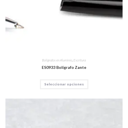
Bolígrafos en Aluminio
,
Escritura
ES0933 Bolígrafo Zante
Seleccionar opciones