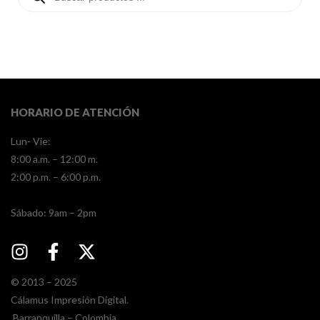
HORARIO DE ATENCIÓN
Lun- Vie:
8:00 a.m. – 12:00 m.
2:00 p.m. – 6:00 p.m.
​​Sábado: 9am – 2pm
© 2013 – 2025
Cálamus Impresión Digital.
Barranquilla – Colombia