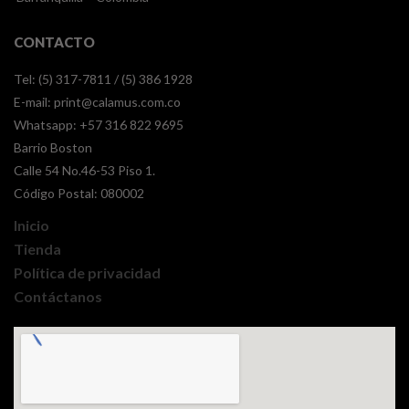
CONTACTO
Tel: (5) 317-7811 / (5) 386 1928
E-mail:
print@calamus.com.co
Whatsapp:
+57 316 822 9695
Barrio Boston
Calle 54 No.46-53 Piso 1.
Código Postal: 080002
Inicio
Tienda
Política de privacidad
Contáctanos