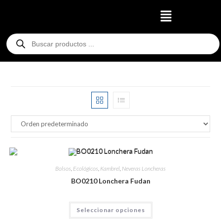
Bolsos
,
Ecológicos
,
Kambrel
,
Neveras Loncheras
BO0210 Lonchera Fudan
Seleccionar opciones