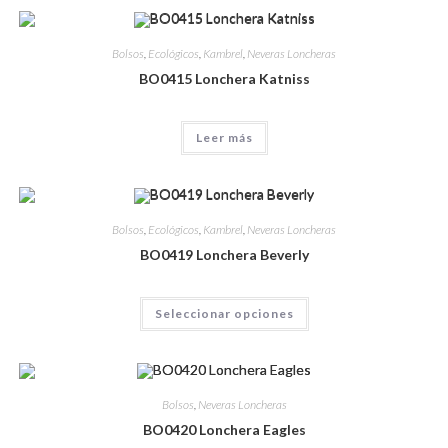
Bolsos
,
Ecológicos
,
Kambrel
,
Neveras Loncheras
BO0415 Lonchera Katniss
Leer más
Bolsos
,
Ecológicos
,
Kambrel
,
Neveras Loncheras
BO0419 Lonchera Beverly
Seleccionar opciones
Bolsos
,
Neveras Loncheras
BO0420 Lonchera Eagles